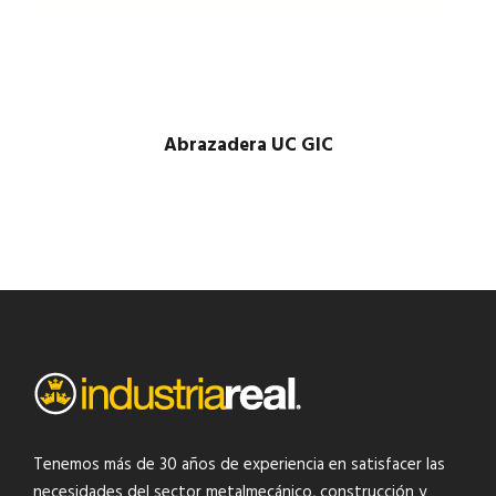
Abrazadera UC GIC
$
1.00
Tenemos más de 30 años de experiencia en satisfacer las
necesidades del
sector metalmecánico
,
construcción y