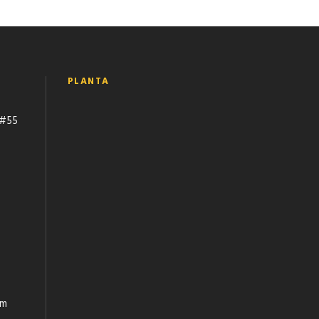
PLANTA
 #55
om