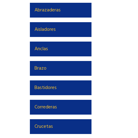
Abrazaderas
Aisladores
Anclas
Brazo
Bastidores
Correderas
Crucetas