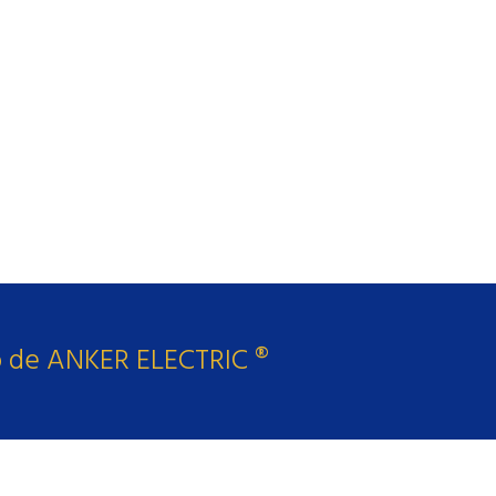
de
herrajes eléctr
bajo la marca Anke
por la Comisión Fed
por su laboratorio
o de ANKER ELECTRIC ®