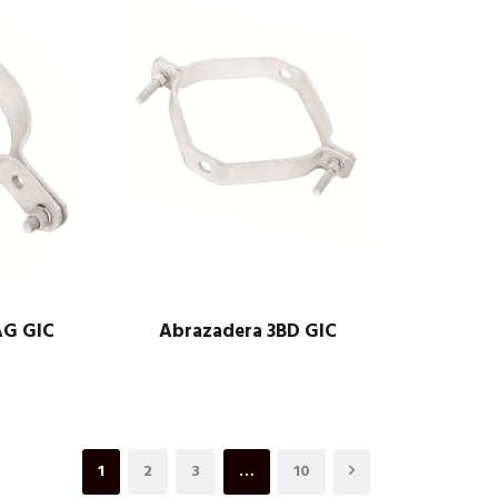
AG GIC
Abrazadera 3BD GIC
$
1.00
1
2
3
…
10