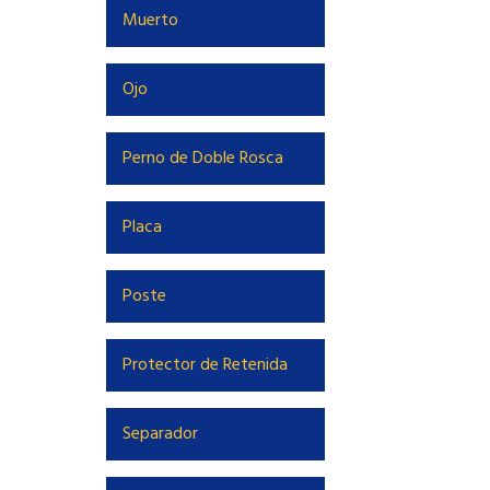
Muerto
Ojo
Perno de Doble Rosca
Placa
Poste
Protector de Retenida
Separador