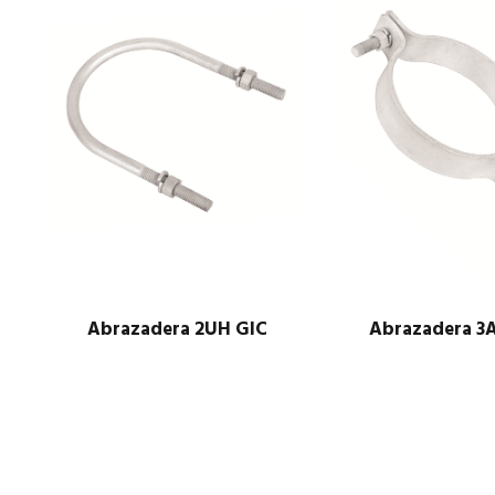
Abrazadera 2UH GIC
Abrazadera 3
$
1.00
$
1.00