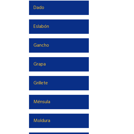
Dado
Eslabón
Gancho
Grapa
Grillete
Ménsula
Moldura