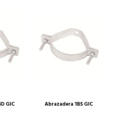
BD GIC
Abrazadera 1BS GIC
$
1.00