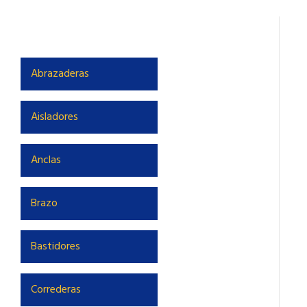
Abrazaderas
Aisladores
Anclas
Brazo
Bastidores
Correderas