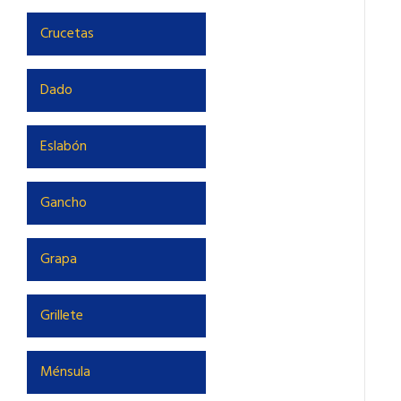
Crucetas
Dado
Eslabón
Gancho
Grapa
Grillete
Ménsula