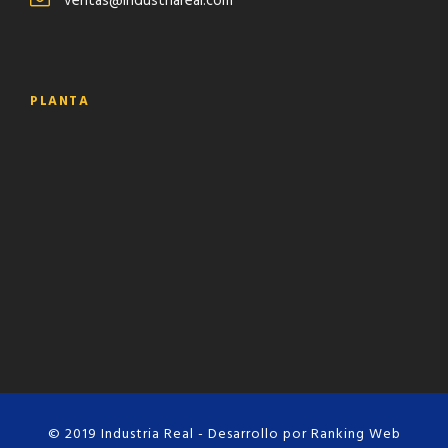
ventas@industriareal.com
PLANTA
© 2019 Industria Real - Desarrollo por
Ranking Web