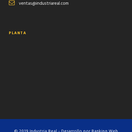
ventas@industriareal.com
PLANTA
© 2019 Industria Real - Desarrollo por
Ranking Web